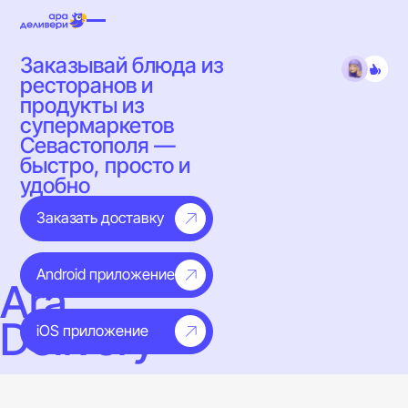
Заказывай блюда из
ресторанов и
продукты из
супермаркетов
Севастополя —
быстро, просто и
удобно
Заказать доставку
Android приложение
Ara
Delivery
iOS приложение