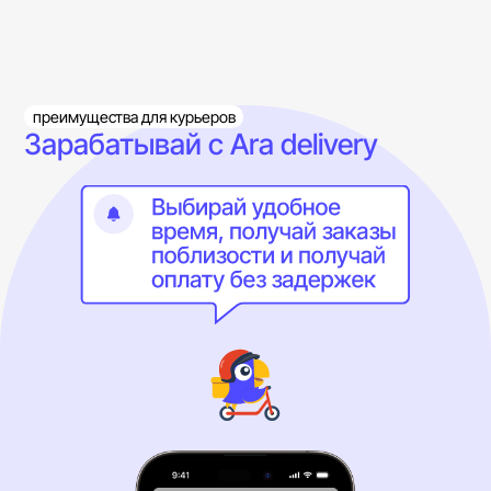
Нужен удобный
способ оплаты?
преимущества для курьеров
Зарабатывай с Ara delivery
СБП, карта, наличные — всё, для твоего
комфорта